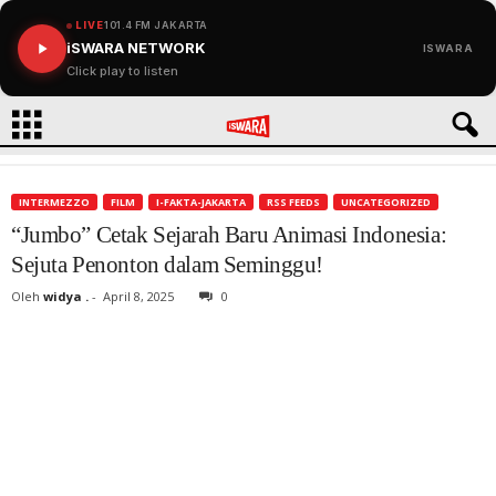
LIVE
101.4 FM JAKARTA
iSWARA NETWORK
ISWARA
Click play to listen
INTERMEZZO
FILM
I-FAKTA-JAKARTA
RSS FEEDS
UNCATEGORIZED
“Jumbo” Cetak Sejarah Baru Animasi Indonesia:
Sejuta Penonton dalam Seminggu!
Oleh
widya .
-
April 8, 2025
0