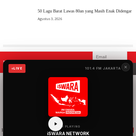
50 Lagu Barat Lawas 80an yang Masih Enak Didengar
Agustus 3, 2026
Mau menerima informasi terbaru
✕
iSWARA?
101.4 FM JAKARTA
LIVE
iSWARA Network
merupakan radio yang
menyuguhkan 100%
musik Indonesia dengan
konten siaran yang
mengangkat semua hal
baik dan keren tentang
Indonesia.
NOW PLAYING
101.4 FM iSWARA Jakarta
105.1 FM Bandung
88.7 FM iSWARA Jogja
iSWARA NETWORK