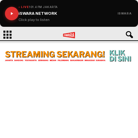
LIVE
101.4 FM JAKARTA
iSWARA NETWORK
ISWARA
Click play to listen