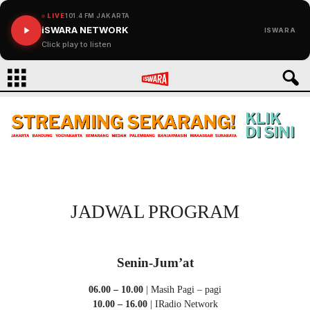
LIVE
101.4 FM JAKARTA
iSWARA NETWORK
ISWARA
Click play to listen
JADWAL PROGRAM
Senin-Jum’at
06.00 – 10.00
| Masih Pagi – pagi
10.00 – 16.00
| IRadio Network