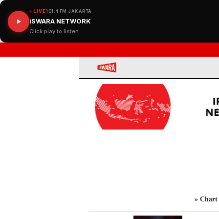
LIVE
101.4 FM JAKARTA
iSWARA NETWORK
Click play to listen
iSWARA
» Chart