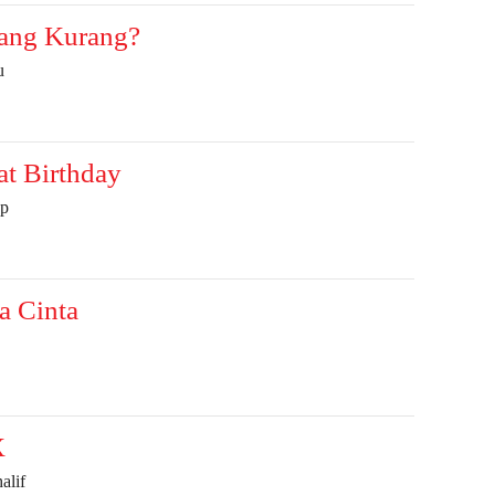
ang Kurang?
u
at Birthday
op
a Cinta
X
alif