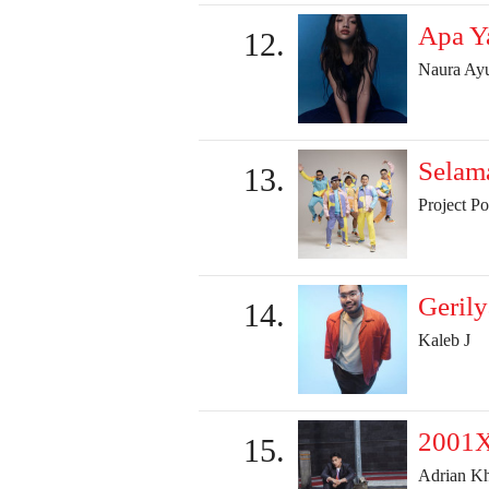
Apa Y
Naura Ay
Selam
Project P
Gerily
Kaleb J
2001
Adrian Kh