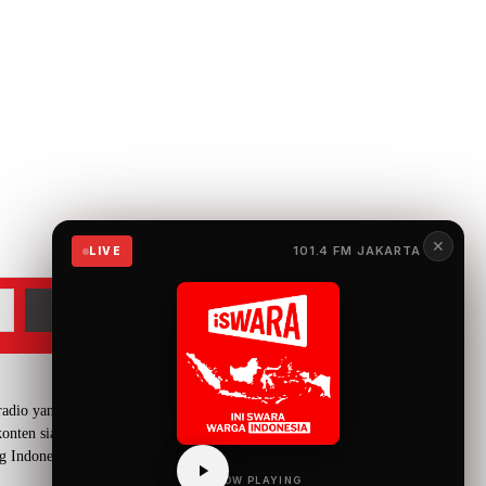
✕
101.4 FM JAKARTA
LIVE
adio yang menyuguhkan
onten siaran yang mengangkat
g Indonesia.
NOW PLAYING