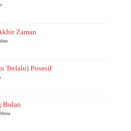
s
Akhir Zaman
lian
n Terlalu) Posesif
s
g Bulan
Rhesa