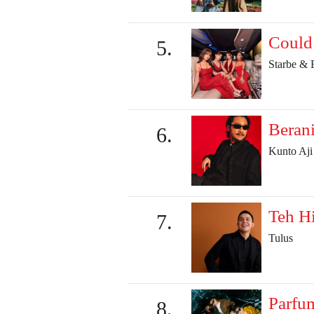
Could
Starbe & 
Beran
Kunto Aji
Teh H
Tulus
Parfu