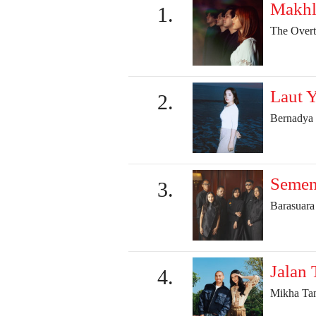
Makhl
The Overt
Laut 
Bernadya
Semen
Barasuara
Jalan
Mikha Ta