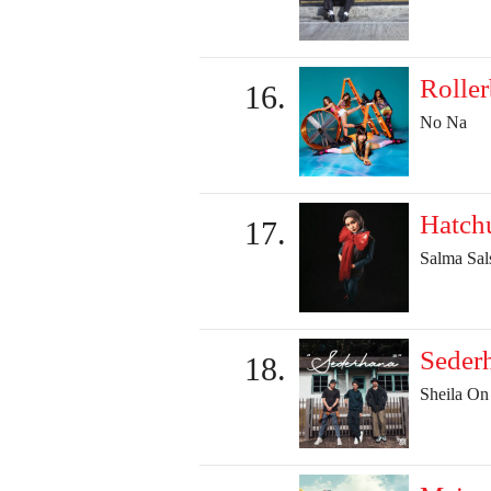
Roller
No Na
Hatch
Salma Sal
Seder
Sheila On