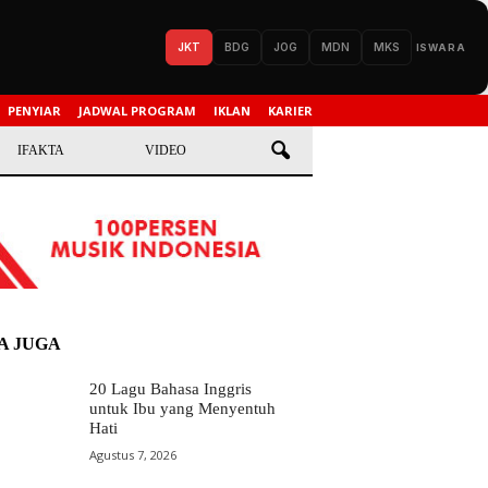
JKT
BDG
JOG
MDN
MKS
ISWARA
PENYIAR
JADWAL PROGRAM
IKLAN
KARIER
IFAKTA
VIDEO
A JUGA
20 Lagu Bahasa Inggris
untuk Ibu yang Menyentuh
Hati
Agustus 7, 2026