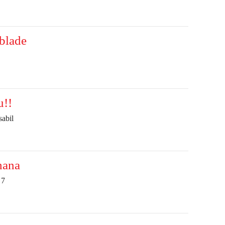
blade
u!!
sabil
hana
 7