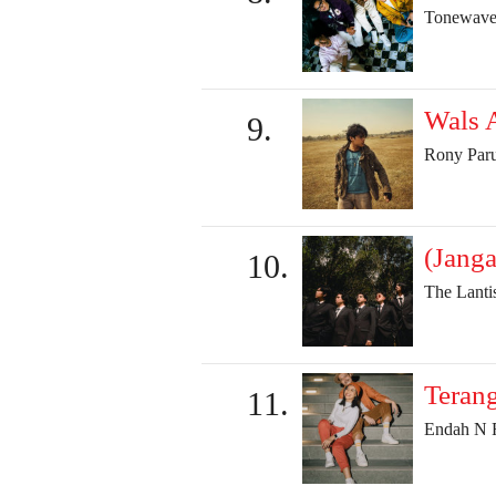
Tonewave
Wals 
Rony Paru
(Janga
The Lanti
Teran
Endah N 