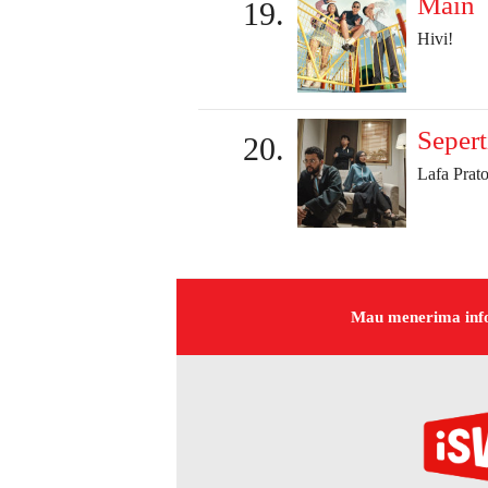
Main
Hivi!
Sepert
Lafa Prat
Mau menerima inf