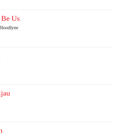
 Be Us
Bloodlyne
i
ijau
m