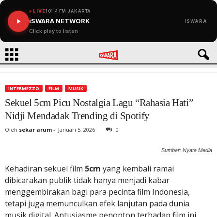
LIVE
101.4 FM JAKARTA
iSWARA NETWORK
ISWARA
Click play to listen
INTERMEZZO
FILM
MUSIK
Sekuel 5cm Picu Nostalgia Lagu “Rahasia Hati”
Nidji Mendadak Trending di Spotify
Oleh
sekar arum
-
Januari 5, 2026
0
Sumber: Nyata Media
Kehadiran sekuel film
5cm
yang kembali ramai
dibicarakan publik tidak hanya menjadi kabar
menggembirakan bagi para pecinta film Indonesia,
tetapi juga memunculkan efek lanjutan pada dunia
musik digital. Antusiasme penonton terhadap film ini