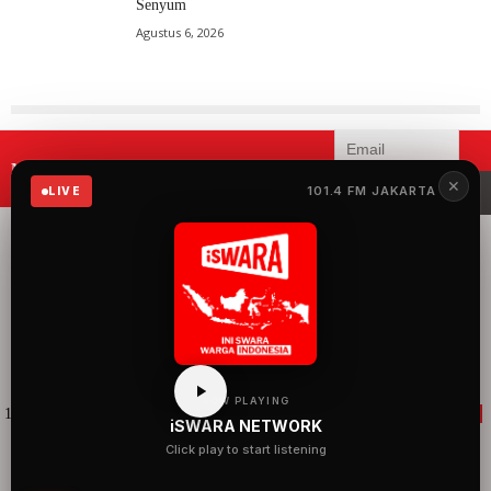
Senyum
Agustus 6, 2026
Mau menerima informasi terbaru
✕
iSWARA?
101.4 FM JAKARTA
LIVE
iSWARA Network
merupakan radio yang
menyuguhkan 100%
musik Indonesia dengan
konten siaran yang
mengangkat semua hal
baik dan keren tentang
Indonesia.
NOW PLAYING
101.4 FM iSWARA Jakarta
105.1 FM Bandung
88.7 FM iSWARA Jogja
iSWARA NETWORK
98.3 FM iSWARA Medan
96.0 FM iSWARA Makassar
90.1 iSWARA
Click play to start listening
Banjarmasin