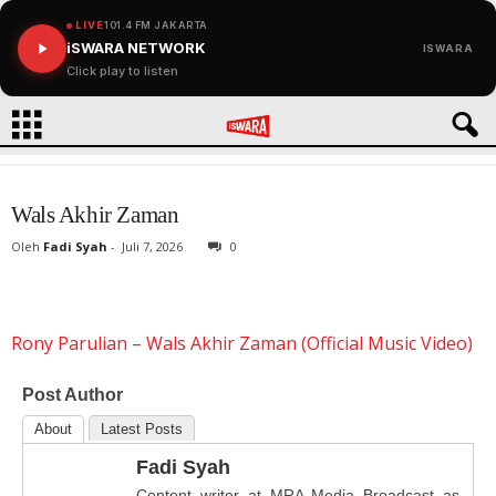
LIVE
101.4 FM JAKARTA
iSWARA NETWORK
ISWARA
Click play to listen
Wals Akhir Zaman
Oleh
Fadi Syah
-
Juli 7, 2026
0
Rony Parulian – Wals Akhir Zaman (Official Music Video)
Post Author
About
Latest Posts
Fadi Syah
Content writer at MRA Media Broadcast as