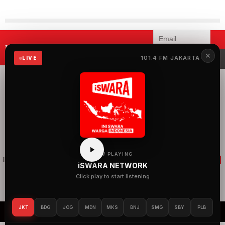
Mau menerima informasi terbaru
✕
iSWARA?
101.4 FM JAKARTA
LIVE
iSWARA Network
merupakan radio yang
menyuguhkan 100%
musik Indonesia dengan
konten siaran yang
mengangkat semua hal
baik dan keren tentang
Indonesia.
NOW PLAYING
101.4 FM iSWARA Jakarta
105.1 FM Bandung
88.7 FM iSWARA Jogja
iSWARA NETWORK
98.3 FM iSWARA Medan
96.0 FM iSWARA Makassar
90.1 iSWARA
Click play to start listening
Banjarmasin
JKT
BDG
JOG
MDN
MKS
BNJ
SMG
SBY
PLB
The Rockin Life