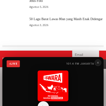
Jenis Foto
Agustus 5, 2026
50 Lagu Barat Lawas 80an yang Masih Enak Didengar
Agustus 3, 2026
Mau menerima informasi terbaru
✕
iSWARA?
101.4 FM JAKARTA
LIVE
iSWARA Network
merupakan radio yang
menyuguhkan 100%
musik Indonesia dengan
konten siaran yang
mengangkat semua hal
baik dan keren tentang
Indonesia.