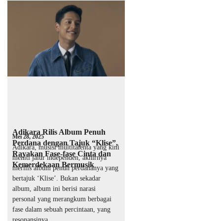
Adikara Rilis Album Penuh
Mei 28, 2025
Perdana dengan Tajuk “Klise”,
Adikara, musisi multitalenta yang kini
Rayakan Fase-fase Cinta dan
meniti jalur independen, akhirnya
Kemerdekaan Bermusik
merilis album penuh perdananya yang
bertajuk ‘Klise’. Bukan sekadar
album, album ini berisi narasi
personal yang merangkum berbagai
fase dalam sebuah percintaan, yang
resonansinya …