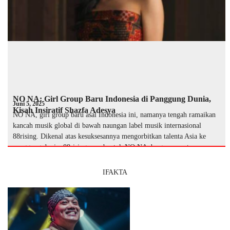
NO NA: Girl Group Baru Indonesia di Panggung Dunia,
Juni 5, 2025
Kisah Insiratif Shazfa Adesya
NO NA, girl group baru asal Indonesia ini, namanya tengah ramaikan
kancah musik global di bawah naungan label musik internasional
88rising. Dikenal atas kesuksesannya mengorbitkan talenta Asia ke
panggung dunia, 88rising membentuk NO NA dengan empat so …
IFAKTA