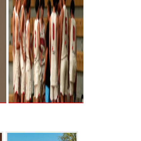
NO NA: Girl Group Baru
Indonesia di Panggung Dunia,
Kisah Insiratif Shazfa Adesya
Juni 5, 2025
NO NA, girl group baru asal
pas
Indonesia ini, namanya tengah
 di
ramaikan kancah musik global di
i
bawah naungan label musik
internasional 88rising. Dikenal atas
kesuksesannya mengorbitkan talenta
ng
Asia ke panggung dunia, 88rising
membentuk NO NA dengan empat so
…