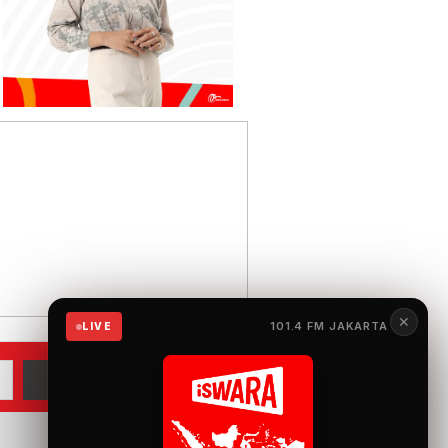
✕
101.4 FM JAKARTA
LIVE