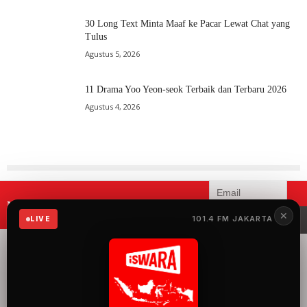
30 Long Text Minta Maaf ke Pacar Lewat Chat yang
Tulus
Agustus 5, 2026
11 Drama Yoo Yeon-seok Terbaik dan Terbaru 2026
Agustus 4, 2026
Mau menerima informasi terbaru
✕
iSWARA?
101.4 FM JAKARTA
LIVE
iSWARA Network
merupakan radio yang
menyuguhkan 100%
musik Indonesia dengan
konten siaran yang
mengangkat semua hal