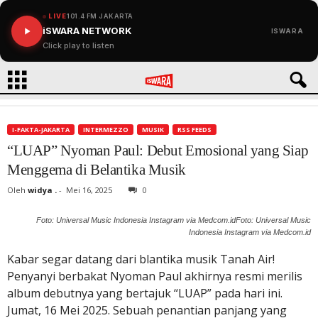
LIVE
101.4 FM JAKARTA
iSWARA NETWORK
ISWARA
Click play to listen
I-FAKTA-JAKARTA
INTERMEZZO
MUSIK
RSS FEEDS
“LUAP” Nyoman Paul: Debut Emosional yang Siap
Menggema di Belantika Musik
Oleh
widya .
-
Mei 16, 2025
0
Foto: Universal Music Indonesia Instagram via Medcom.idFoto: Universal Music
Indonesia Instagram via Medcom.id
Kabar segar datang dari blantika musik Tanah Air!
Penyanyi berbakat Nyoman Paul akhirnya resmi merilis
album debutnya yang bertajuk “LUAP” pada hari ini.
Jumat, 16 Mei 2025. Sebuah penantian panjang yang