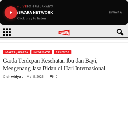
LIVE
101.4 FM JAKARTA
iSWARA NETWORK
ISWARA
Click play to listen
I-FAKTA-JAKARTA
INFORMATIF
RSS FEEDS
Garda Terdepan Kesehatan Ibu dan Bayi,
Mengenang Jasa Bidan di Hari Internasional
Oleh
widya .
-
Mei 5, 2025
0