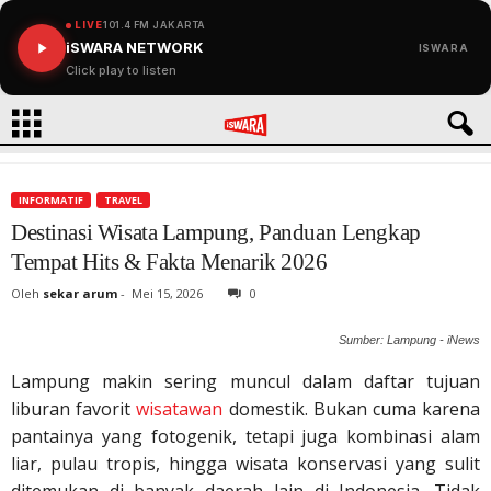
LIVE
101.4 FM JAKARTA
iSWARA NETWORK
ISWARA
Click play to listen
INFORMATIF
TRAVEL
Destinasi Wisata Lampung, Panduan Lengkap
Tempat Hits & Fakta Menarik 2026
Oleh
sekar arum
-
Mei 15, 2026
0
Sumber: Lampung - iNews
Lampung makin sering muncul dalam daftar tujuan
liburan favorit
wisatawan
domestik. Bukan cuma karena
pantainya yang fotogenik, tetapi juga kombinasi alam
liar, pulau tropis, hingga wisata konservasi yang sulit