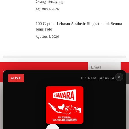
Orang Tersayang
Agustus 3, 2026
100 Caption Lebaran Aesthetic Singkat untuk Semua
Jenis Foto
Agustus 5, 2026
Mau menerima informasi terbaru
✕
101.4 FM JAKARTA
iSWARA?
LIVE
iSWARA Network
merupakan radio yang
menyuguhkan 100%
musik Indonesia dengan
konten siaran yang
mengangkat semua hal
baik dan keren tentang
Indonesia.