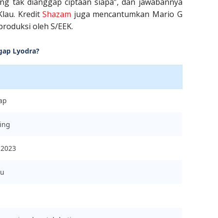
ing tak dianggap ciptaan siapa”, dan jawabannya
 Klau. Kredit
Shazam
juga mencantumkan Mario G
produksi oleh S/EEK.
gap Lyodra?
ap
ing
 2023
au