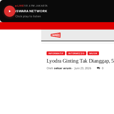
LIVE
101.4 FM JAKARTA
iSWARA NETWORK
Click play to listen
iSWARA
INFORMATIF
INTERMEZZO
MUSIK
Lyodra Ginting Tak Dianggap, 
Oleh
sekar arum
-
Juni 23, 2026
0