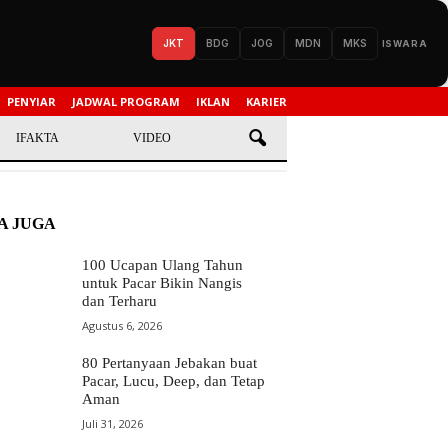
JKT
BDG
JOG
MDN
MKS
ISWARA
PENYIAR
JADWAL PROGRAM
IKLAN
KARIER
IFAKTA
VIDEO
A JUGA
100 Ucapan Ulang Tahun
untuk Pacar Bikin Nangis
dan Terharu
Agustus 6, 2026
80 Pertanyaan Jebakan buat
Pacar, Lucu, Deep, dan Tetap
Aman
Juli 31, 2026