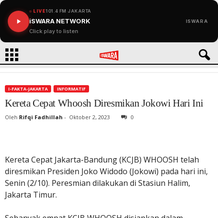
LIVE
101.4 FM JAKARTA
iSWARA NETWORK
ISWARA
Click play to listen
I-FAKTA-JAKARTA
INFORMATIF
Kereta Cepat Whoosh Diresmikan Jokowi Hari Ini
Oleh
Rifqi Fadhillah
-
Oktober 2, 2023
0
Kereta Cepat Jakarta-Bandung (KCJB) WHOOSH telah
diresmikan Presiden Joko Widodo (Jokowi) pada hari ini,
Senin (2/10). Peresmian dilakukan di Stasiun Halim,
Jakarta Timur.