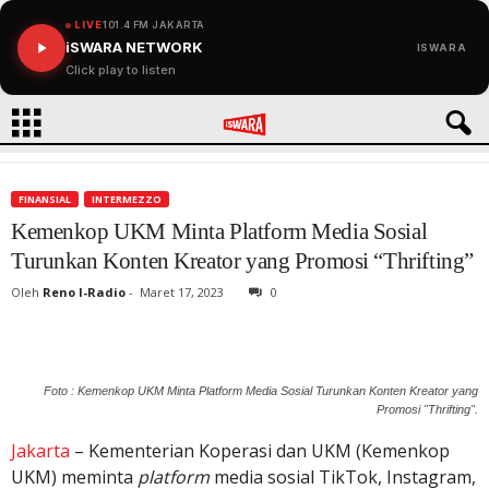
LIVE
101.4 FM JAKARTA
iSWARA NETWORK
ISWARA
Click play to listen
FINANSIAL
INTERMEZZO
Kemenkop UKM Minta Platform Media Sosial
Turunkan Konten Kreator yang Promosi “Thrifting”
Oleh
Reno I-Radio
-
Maret 17, 2023
0
Foto : Kemenkop UKM Minta Platform Media Sosial Turunkan Konten Kreator yang
Promosi "Thrifting".
Jakarta
– Kementerian Koperasi dan UKM (Kemenkop
UKM) meminta
platform
media sosial TikTok, Instagram,