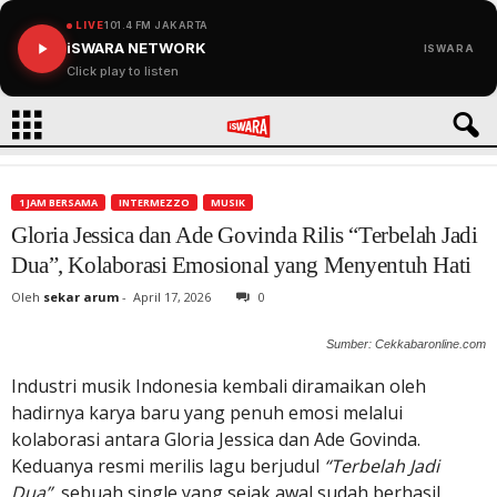
LIVE
101.4 FM JAKARTA
iSWARA NETWORK
ISWARA
Click play to listen
1 JAM BERSAMA
INTERMEZZO
MUSIK
Gloria Jessica dan Ade Govinda Rilis “Terbelah Jadi
Dua”, Kolaborasi Emosional yang Menyentuh Hati
Oleh
sekar arum
-
April 17, 2026
0
Sumber: Cekkabaronline.com
Industri musik Indonesia kembali diramaikan oleh
hadirnya karya baru yang penuh emosi melalui
kolaborasi antara Gloria Jessica dan Ade Govinda.
Keduanya resmi merilis lagu berjudul
“Terbelah Jadi
Dua”
, sebuah single yang sejak awal sudah berhasil