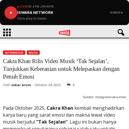
LIVE
101.4 FM JAKARTA
iSWARA NETWORK
ISWARA
Click play to listen
INTERMEZZO
MUSIK
Cakra Khan Rilis Video Musik ‘Tak Sejalan’,
Tunjukkan Keberanian untuk Melepaskan dengan
Penuh Emosi
Oleh
sekar arum
-
Oktober 24, 2025
0
Sumber: Instagram/cakra.khan
Pada Oktober 2025,
Cakra Khan
kembali menghadirkan
karya baru yang sarat emosi dan makna lewat video
musik berjudul
“Tak Sejalan”
. Lagu ini bukan hanya
memperkuat reputasinya sebagai salah satu vokalis