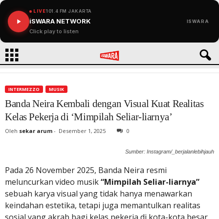
LIVE
101.4 FM JAKARTA
iSWARA NETWORK
ISWARA
Click play to listen
INTERMEZZO
MUSIK
Banda Neira Kembali dengan Visual Kuat Realitas
Kelas Pekerja di ‘Mimpilah Seliar-liarnya’
Oleh
sekar arum
-
Desember 1, 2025
0
Sumber: Instagram/_berjalanlebihjauh
Pada 26 November 2025, Banda Neira resmi
meluncurkan video musik
“Mimpilah Seliar-liarnya”
sebuah karya visual yang tidak hanya menawarkan
keindahan estetika, tetapi juga memantulkan realitas
sosial yang akrab bagi kelas pekerja di kota-kota besar.