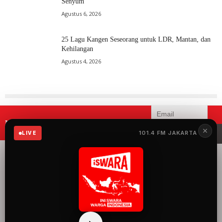
Senyum
Agustus 6, 2026
25 Lagu Kangen Seseorang untuk LDR, Mantan, dan
Kehilangan
Agustus 4, 2026
Mau menerima informasi terbaru
✕
iSWARA?
101.4 FM JAKARTA
LIVE
iSWARA Network
merupakan radio yang
menyuguhkan 100%
musik Indonesia dengan
konten siaran yang
mengangkat semua hal
baik dan keren tentang
Indonesia.