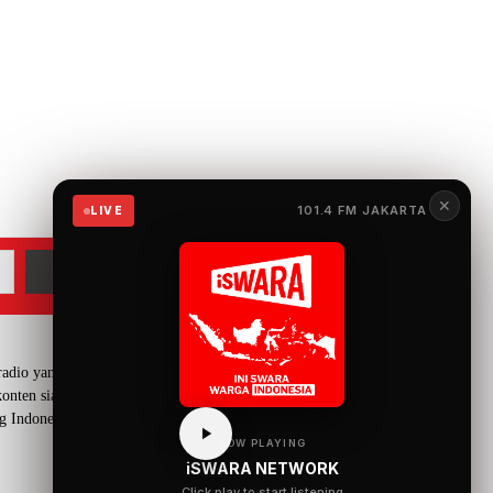
✕
101.4 FM JAKARTA
LIVE
adio yang menyuguhkan
onten siaran yang mengangkat
g Indonesia.
NOW PLAYING
iSWARA NETWORK
Click play to start listening