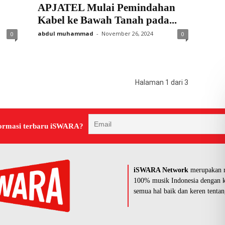
APJATEL Mulai Pemindahan
Kabel ke Bawah Tanah pada...
abdul muhammad
-
November 26, 2024
0
0
Halaman 1 dari 3
ormasi terbaru iSWARA?
iSWARA Network
merupakan r
100% musik Indonesia dengan k
semua hal baik dan keren tentan