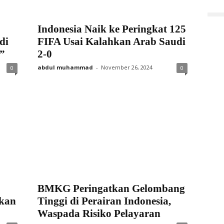
Indonesia Naik ke Peringkat 125
di
FIFA Usai Kalahkan Arab Saudi
”
2-0
abdul muhammad
-
November 26, 2024
0
0
BMKG Peringatkan Gelombang
skan
Tinggi di Perairan Indonesia,
Waspada Risiko Pelayaran