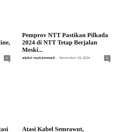
Pemprov NTT Pastikan Pilkada
ine,
2024 di NTT Tetap Berjalan
Meski...
abdul muhammad
-
November 26, 2024
0
0
asi
Atasi Kabel Semrawut,