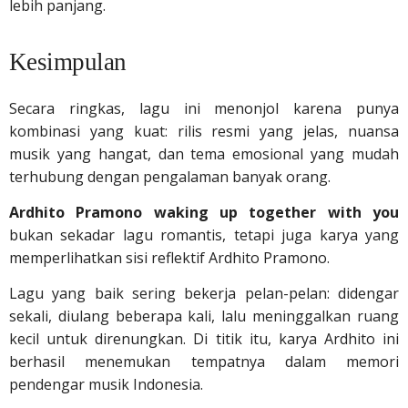
lebih panjang.
Kesimpulan
Secara ringkas, lagu ini menonjol karena punya
kombinasi yang kuat: rilis resmi yang jelas, nuansa
musik yang hangat, dan tema emosional yang mudah
terhubung dengan pengalaman banyak orang.
Ardhito Pramono waking up together with you
bukan sekadar lagu romantis, tetapi juga karya yang
memperlihatkan sisi reflektif Ardhito Pramono.
Lagu yang baik sering bekerja pelan-pelan: didengar
sekali, diulang beberapa kali, lalu meninggalkan ruang
kecil untuk direnungkan. Di titik itu, karya Ardhito ini
berhasil menemukan tempatnya dalam memori
pendengar musik Indonesia.