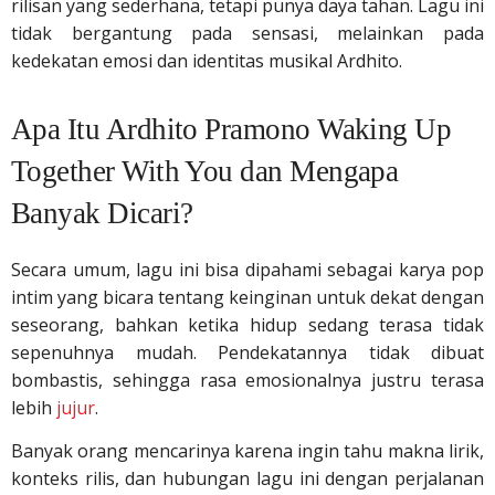
rilisan yang sederhana, tetapi punya daya tahan. Lagu ini
tidak bergantung pada sensasi, melainkan pada
kedekatan emosi dan identitas musikal Ardhito.
Apa Itu Ardhito Pramono Waking Up
Together With You dan Mengapa
Banyak Dicari?
Secara umum, lagu ini bisa dipahami sebagai karya pop
intim yang bicara tentang keinginan untuk dekat dengan
seseorang, bahkan ketika hidup sedang terasa tidak
sepenuhnya mudah. Pendekatannya tidak dibuat
bombastis, sehingga rasa emosionalnya justru terasa
lebih
jujur
.
Banyak orang mencarinya karena ingin tahu makna lirik,
konteks rilis, dan hubungan lagu ini dengan perjalanan