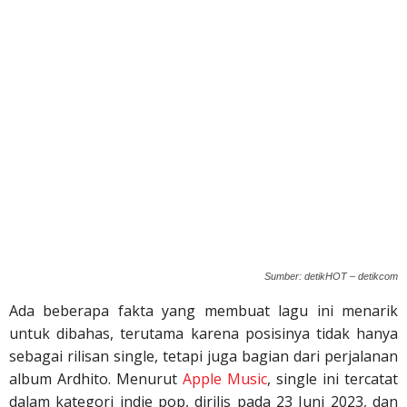
Sumber: detikHOT – detikcom
Ada beberapa fakta yang membuat lagu ini menarik
untuk dibahas, terutama karena posisinya tidak hanya
sebagai rilisan single, tetapi juga bagian dari perjalanan
album Ardhito. Menurut
Apple Music
, single ini tercatat
dalam kategori indie pop, dirilis pada 23 Juni 2023, dan