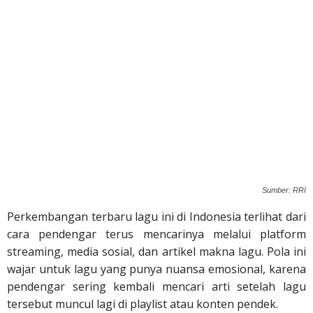
Sumber: RRI
Perkembangan terbaru lagu ini di Indonesia terlihat dari
cara pendengar terus mencarinya melalui platform
streaming, media sosial, dan artikel makna lagu. Pola ini
wajar untuk lagu yang punya nuansa emosional, karena
pendengar sering kembali mencari arti setelah lagu
tersebut muncul lagi di playlist atau konten pendek.