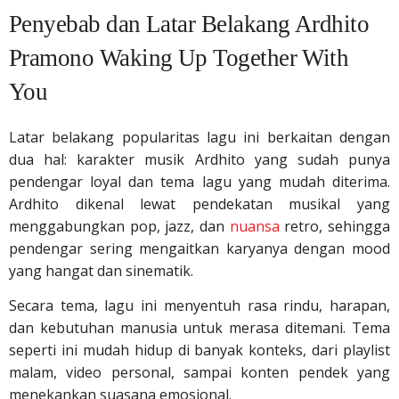
Penyebab dan Latar Belakang Ardhito
Pramono Waking Up Together With
You
Latar belakang popularitas lagu ini berkaitan dengan
dua hal: karakter musik Ardhito yang sudah punya
pendengar loyal dan tema lagu yang mudah diterima.
Ardhito dikenal lewat pendekatan musikal yang
menggabungkan pop, jazz, dan
nuansa
retro, sehingga
pendengar sering mengaitkan karyanya dengan mood
yang hangat dan sinematik.
Secara tema, lagu ini menyentuh rasa rindu, harapan,
dan kebutuhan manusia untuk merasa ditemani. Tema
seperti ini mudah hidup di banyak konteks, dari playlist
malam, video personal, sampai konten pendek yang
menekankan suasana emosional.