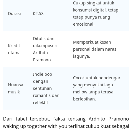
Cukup singkat untuk
konsumsi digital, tetapi
Durasi
02:58
tetap punya ruang
emosional.
Ditulis dan
Memperkuat kesan
Kredit
dikomposeri
personal dalam narasi
utama
Ardhito
lagunya.
Pramono
Indie pop
Cocok untuk pendengar
dengan
Nuansa
yang menyukai lagu
sentuhan
musik
mellow tanpa terasa
romantis dan
berlebihan.
reflektif
Dari tabel tersebut, fakta tentang Ardhito Pramono
waking up together with you terlihat cukup kuat sebagai