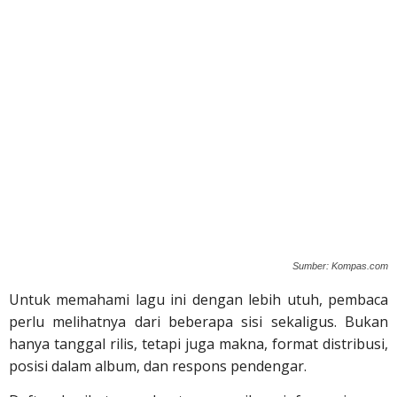
Sumber: Kompas.com
Untuk memahami lagu ini dengan lebih utuh, pembaca
perlu melihatnya dari beberapa sisi sekaligus. Bukan
hanya tanggal rilis, tetapi juga makna, format distribusi,
posisi dalam album, dan respons pendengar.