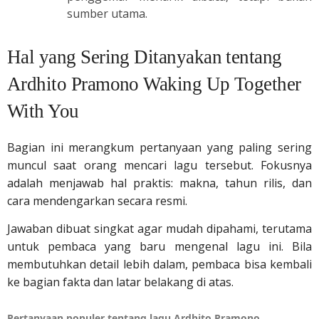
sumber utama.
Hal yang Sering Ditanyakan tentang
Ardhito Pramono Waking Up Together
With You
Bagian ini merangkum pertanyaan yang paling sering
muncul saat orang mencari lagu tersebut. Fokusnya
adalah menjawab hal praktis: makna, tahun rilis, dan
cara mendengarkan secara resmi.
Jawaban dibuat singkat agar mudah dipahami, terutama
untuk pembaca yang baru mengenal lagu ini. Bila
membutuhkan detail lebih dalam, pembaca bisa kembali
ke bagian fakta dan latar belakang di atas.
Pertanyaan populer tentang lagu Ardhito Pramono