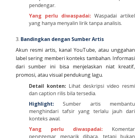
pendengar.
Yang perlu diwaspadai:
Waspadai artikel
yang hanya menyalin lirik tanpa analisis.
Bandingkan dengan Sumber Artis
Akun resmi artis, kanal YouTube, atau unggahan
label sering memberi konteks tambahan. Informasi
dari sumber ini bisa menjelaskan niat kreatif,
promosi, atau visual pendukung lagu.
Detail konten:
Lihat deskripsi video resmi
dan caption rilis bila tersedia.
Highlight:
Sumber artis membantu
menghindari tafsir yang terlalu jauh dari
konteks awal.
Yang perlu diwaspadai:
Komentar
penggemar menarik dibaca, tetapi bukan