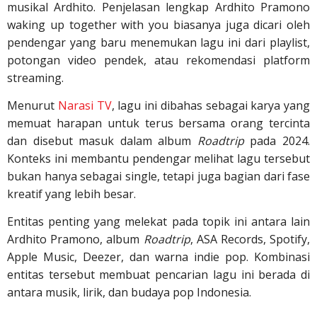
musikal Ardhito. Penjelasan lengkap Ardhito Pramono
waking up together with you biasanya juga dicari oleh
pendengar yang baru menemukan lagu ini dari playlist,
potongan video pendek, atau rekomendasi platform
streaming.
Menurut
Narasi TV
, lagu ini dibahas sebagai karya yang
memuat harapan untuk terus bersama orang tercinta
dan disebut masuk dalam album
Roadtrip
pada 2024.
Konteks ini membantu pendengar melihat lagu tersebut
bukan hanya sebagai single, tetapi juga bagian dari fase
kreatif yang lebih besar.
Entitas penting yang melekat pada topik ini antara lain
Ardhito Pramono, album
Roadtrip
, ASA Records, Spotify,
Apple Music, Deezer, dan warna indie pop. Kombinasi
entitas tersebut membuat pencarian lagu ini berada di
antara musik, lirik, dan budaya pop Indonesia.