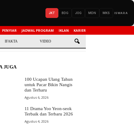
JKT
BDG
JOG
MDN
MKS
ISWARA
PENYIAR
JADWAL PROGRAM
IKLAN
KARIER
IFAKTA
VIDEO
A JUGA
100 Ucapan Ulang Tahun
untuk Pacar Bikin Nangis
dan Terharu
Agustus 6, 2026
11 Drama Yoo Yeon-seok
Terbaik dan Terbaru 2026
Agustus 4, 2026