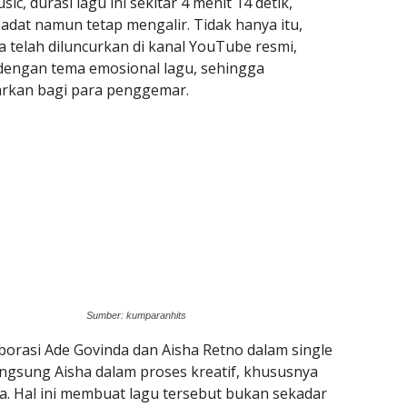
c, durasi lagu ini sekitar 4 menit 14 detik,
dat namun tetap mengalir. Tidak hanya itu,
a telah diluncurkan di kanal YouTube resmi,
 dengan tema emosional lagu, sehingga
kan bagi para penggemar.
Sumber: kumparanhits
borasi Ade Govinda dan Aisha Retno dalam single
angsung Aisha dalam proses kreatif, khususnya
da. Hal ini membuat lagu tersebut bukan sekadar