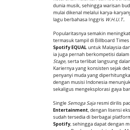
dunia musik, sehingga warisan buda
mulai dikenal melalui karya-karyan
lagu berbahasa Inggris
W.H.U.T.
.
Popularitasnya semakin meningkat 
termasuk tampil di Billboard Times
Spotify EQUAL
untuk Malaysia dan 
ia juga pernah berkompetisi dalam
Stage
, serta terlibat langsung dala
Kariernya yang konsisten sejak de
penyanyi muda yang diperhitungka
dengan musisi Indonesia menunju
sekaligus mengeksplorasi gaya bar
Single
Semoga Saja
resmi dirilis p
Entertainment
, dengan lisensi eks
sudah tersedia di berbagai platfo
Spotify
, sehingga dapat dengan m