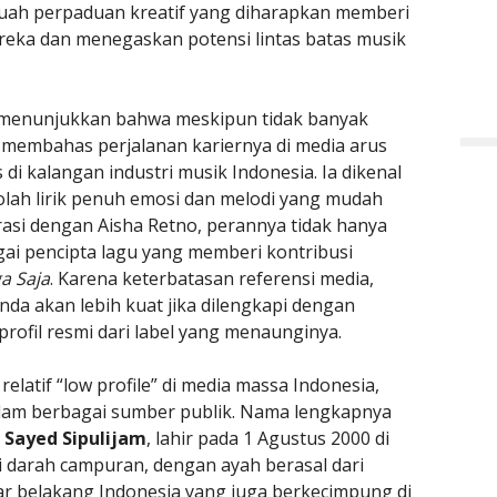
buah perpaduan kreatif yang diharapkan memberi
reka dan menegaskan potensi lintas batas musik
da menunjukkan bahwa meskipun tidak banyak
l membahas perjalanan kariernya di media arus
di kalangan industri musik Indonesia. Ia dikenal
ah lirik penuh emosi dan melodi yang mudah
asi dengan Aisha Retno, perannya tidak hanya
gai pencipta lagu yang memberi kontribusi
a Saja
. Karena keterbatasan referensi media,
nda akan lebih kuat jika dilengkapi dengan
rofil resmi dari label yang menaunginya.
latif “low profile” di media massa Indonesia,
dalam berbagai sumber publik. Nama lengkapnya
i Sayed Sipulijam
, lahir pada 1 Agustus 2000 di
i darah campuran, dengan ayah berasal dari
ar belakang Indonesia yang juga berkecimpung di