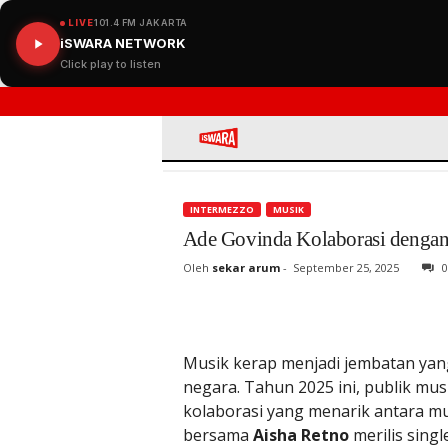
LIVE
101.4 FM JAKARTA
iSWARA NETWORK
Click play to listen
iSWARA
INTERMEZZO
MUSIK
Ade Govinda Kolaborasi dengan 
Oleh
sekar arum
-
September 25, 2025
0
Musik kerap menjadi jembatan yan
negara. Tahun 2025 ini, publik mu
kolaborasi yang menarik antara mu
bersama
Aisha Retno
merilis singl