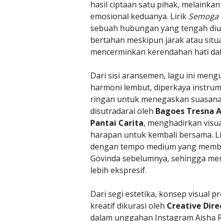
hasil ciptaan satu pihak, melainka
emosional keduanya. Lirik
Semoga 
sebuah hubungan yang tengah diuji
bertahan meskipun jarak atau situa
mencerminkan kerendahan hati d
Dari sisi aransemen, lagu ini men
harmoni lembut, diperkaya instrum
ringan untuk menegaskan suasana 
disutradarai oleh
Bagoes Tresna A
Pantai Carita
, menghadirkan visu
harapan untuk kembali bersama. L
dengan tempo medium yang member
Govinda sebelumnya, sehingga mem
lebih ekspresif.
Dari segi estetika, konsep visual pr
kreatif dikurasi oleh
Creative Dire
dalam unggahan Instagram Aisha R