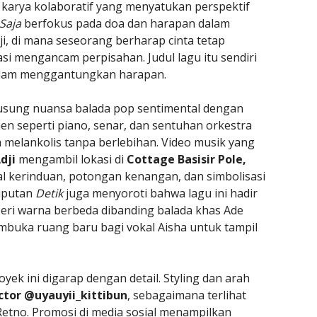
n karya kolaboratif yang menyatukan perspektif
Saja
berfokus pada doa dan harapan dalam
, di mana seseorang berharap cinta tetap
si mengancam perpisahan. Judul lagu itu sendiri
alam menggantungkan harapan.
gusung nuansa balada pop sentimental dengan
en seperti piano, senar, dan sentuhan orkestra
melankolis tanpa berlebihan. Video musik yang
dji
mengambil lokasi di
Cottage Basisir Pole,
al kerinduan, potongan kenangan, dan simbolisasi
iputan
Detik
juga menyoroti bahwa lagu ini hadir
i warna berbeda dibanding balada khas Ade
buka ruang baru bagi vokal Aisha untuk tampil
oyek ini digarap dengan detail. Styling dan arah
ctor @uyauyii_kittibun
, sebagaimana terlihat
etno. Promosi di media sosial menampilkan