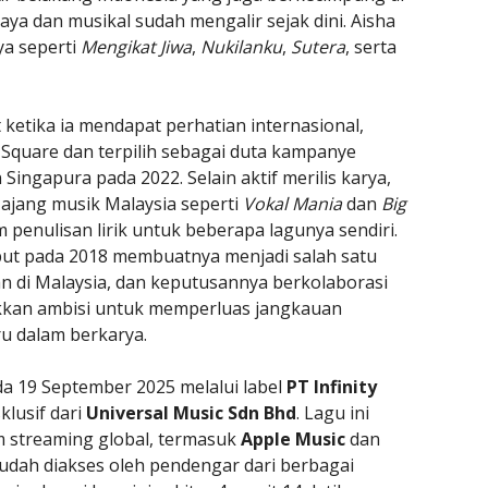
ya dan musikal sudah mengalir sejak dini. Aisha
ya seperti
Mengikat Jiwa
,
Nukilanku
,
Sutera
, serta
ketika ia mendapat perhatian internasional,
 Square dan terpilih sebagai duta kampanye
Singapura pada 2022. Selain aktif merilis karya,
 ajang musik Malaysia seperti
Vokal Mania
dan
Big
m penulisan lirik untuk beberapa lagunya sendiri.
but pada 2018 membuatnya menjadi salah satu
n di Malaysia, dan keputusannya berkolaborasi
kkan ambisi untuk memperluas jangkauan
u dalam berkarya.
ada 19 September 2025 melalui label
PT Infinity
klusif dari
Universal Music Sdn Bhd
. Lagu ini
rm streaming global, termasuk
Apple Music
dan
udah diakses oleh pendengar dari berbagai