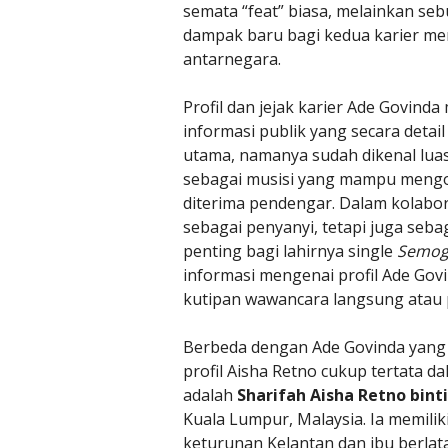
semata “feat” biasa, melainkan se
dampak baru bagi kedua karier me
antarnegara.
Profil dan jejak karier Ade Govin
informasi publik yang secara detai
utama, namanya sudah dikenal luas 
sebagai musisi yang mampu mengol
diterima pendengar. Dalam kolabor
sebagai penyanyi, tetapi juga seba
penting bagi lahirnya single
Semog
informasi mengenai profil Ade Govi
kutipan wawancara langsung atau p
Berbeda dengan Ade Govinda yang re
profil Aisha Retno cukup tertata 
adalah
Sharifah Aisha Retno bint
Kuala Lumpur, Malaysia. Ia memilik
keturunan Kelantan dan ibu berlat