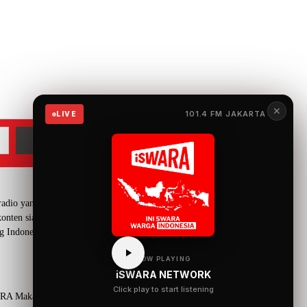
✕
101.4 FM JAKARTA
LIVE
adio yang menyuguhkan
onten siaran yang mengangkat
g Indonesia.
NOW PLAYING
iSWARA NETWORK
Click play to start listening
RA Makassar
90.1 iSWARA Banjarmasin