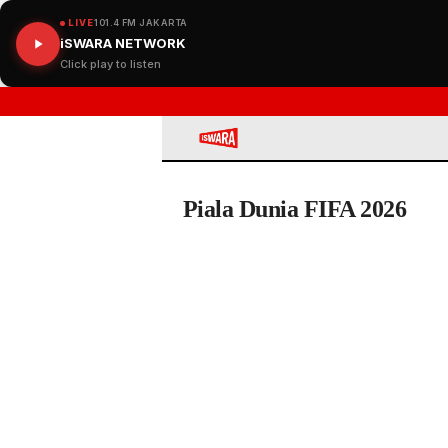
LIVE
101.4 FM JAKARTA
iSWARA NETWORK
Click play to listen
iSWARA
Piala Dunia FIFA 2026