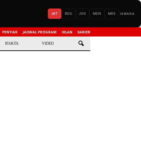
JKT
BDG
JOG
MDN
MKS
ISWARA
PENYIAR
JADWAL PROGRAM
IKLAN
KARIER
IFAKTA
VIDEO