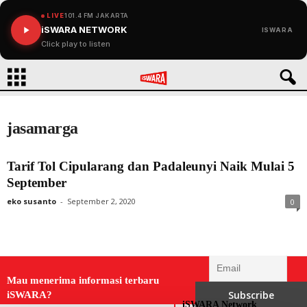
LIVE
101.4 FM JAKARTA
iSWARA NETWORK
ISWARA
Click play to listen
jasamarga
Tarif Tol Cipularang dan Padaleunyi Naik Mulai 5
September
eko susanto
-
September 2, 2020
0
Mau menerima informasi terbaru
iSWARA?
iSWARA Network