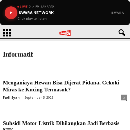
LIVE
101.4 FM JAKARTA
iSWARA NETWORK
ISWARA
Click play to listen
Informatif
Menganiaya Hewan Bisa Dijerat Pidana, Cekoki
Miras ke Kucing Termasuk?
Fadi Syah
-
September 5, 2023
0
Subsidi Motor Listrik Dihilangkan Jadi Berbasis