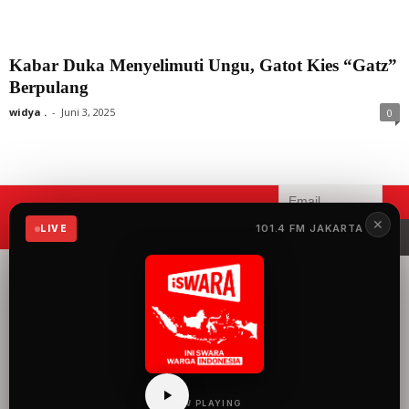
Kabar Duka Menyelimuti Ungu, Gatot Kies “Gatz”
Berpulang
widya .
-
Juni 3, 2025
0
Mau menerima informasi terbaru
✕
101.4 FM JAKARTA
LIVE
iSWARA?
iSWARA Network
merupakan radio yang
menyuguhkan 100%
musik Indonesia dengan
konten siaran yang
mengangkat semua hal
baik dan keren tentang
Indonesia.
NOW PLAYING