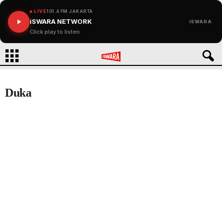
LIVE
101.4 FM JAKARTA
iSWARA NETWORK
ISWARA
Click play to listen
Duka