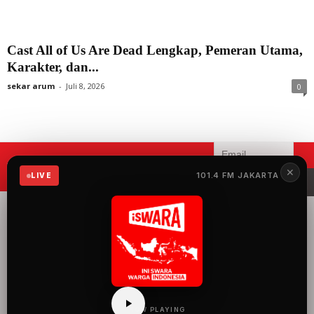
Cast All of Us Are Dead Lengkap, Pemeran Utama,
Karakter, dan...
sekar arum
-
Juli 8, 2026
0
Mau menerima informasi terbaru
✕
101.4 FM JAKARTA
LIVE
iSWARA?
iSWARA Network
merupakan radio yang
menyuguhkan 100%
musik Indonesia dengan
konten siaran yang
mengangkat semua hal
baik dan keren tentang
Indonesia.
NOW PLAYING