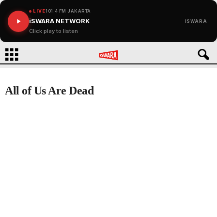
LIVE
101.4 FM JAKARTA
iSWARA NETWORK
ISWARA
Click play to listen
All of Us Are Dead