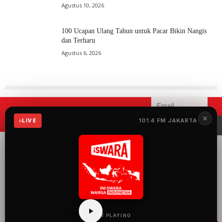
Agustus 10, 2026
100 Ucapan Ulang Tahun untuk Pacar Bikin Nangis
dan Terharu
Agustus 6, 2026
Mau menerima informasi terbaru
✕
101.4 FM JAKARTA
LIVE
iSWARA?
iSWARA Network
merupakan radio yang
menyuguhkan 100%
musik Indonesia dengan
konten siaran yang
mengangkat semua hal
baik dan keren tentang
Indonesia.
NOW PLAYING