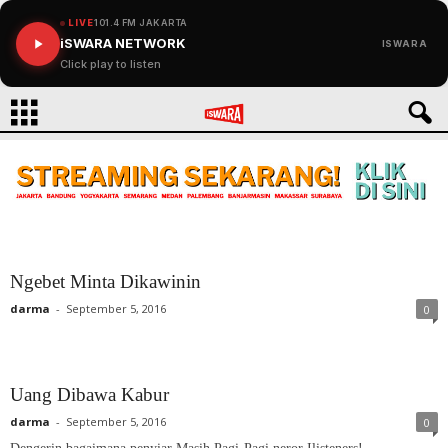
LIVE
101.4 FM JAKARTA
iSWARA NETWORK
ISWARA
Click play to listen
Ngebet Minta Dikawinin
darma
-
September 5, 2016
0
Uang Dibawa Kabur
darma
-
September 5, 2016
0